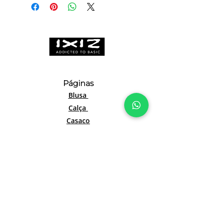
Páginas
Blusa
Calça
Casaco
Camiseta
Macacão
Moletom
Regata
Saia
Short
Vestido